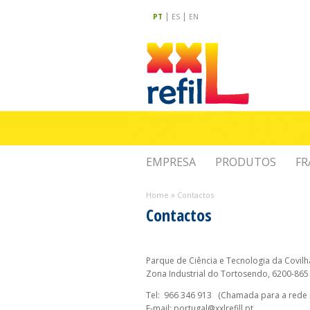
|
|
PT
ES
EN
EMPRESA
PRODUTOS
FR
»
Home
Contactos
Contactos
Parque de Ciência e Tecnologia da Covilh
Zona Industrial do Tortosendo, 6200-865
Tel: 966 346 913
(Chamada para a rede 
E-mail:
portugal@xxlrefill.pt